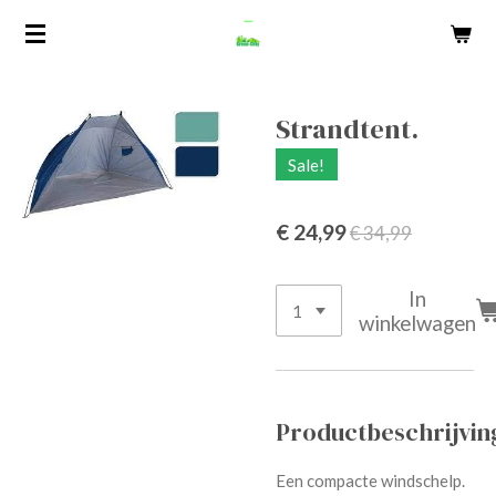
Ga
direct
naar
de
Strandtent.
hoofdinhoud
Sale!
€ 24,99
€ 34,99
In
winkelwagen
Productbeschrijvin
Een compacte windschelp.