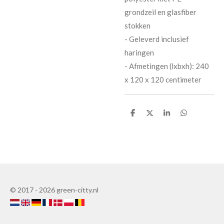
grondzeil en glasfiber
stokken
- Geleverd inclusief
haringen
- Afmetingen (lxbxh): 240
x 120 x 120 centimeter
D
D
S
D
e
e
h
e
l
e
a
l
e
l
r
e
n
e
n
© 2017 - 2026 green-citty.nl