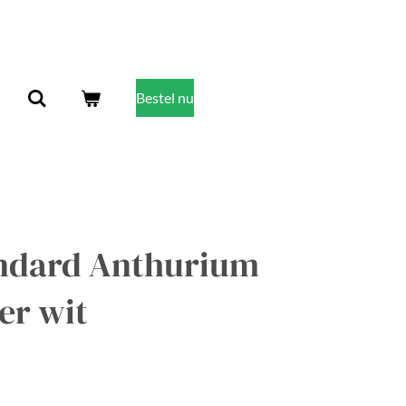
Bestel nu
ndard Anthurium
er wit