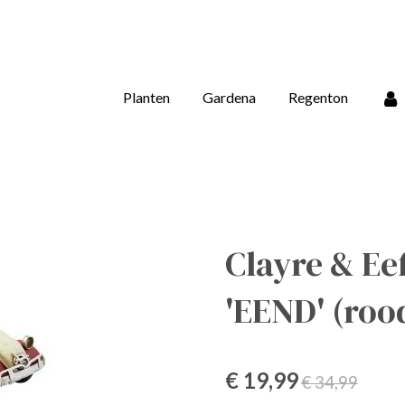
Planten
Gardena
Regenton
Clayre & Ee
'EEND' (roo
€ 19,99
€ 34,99