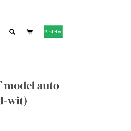
Bestel nu
f model auto
d-wit)