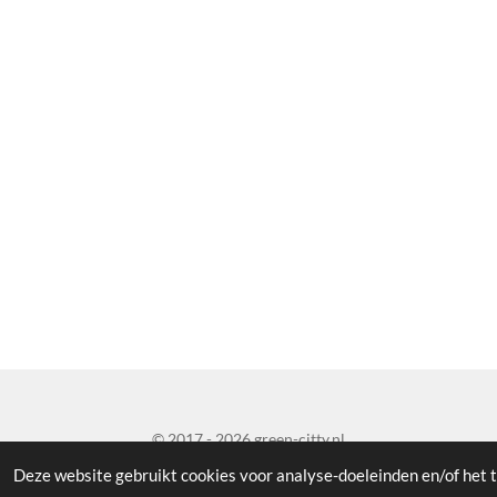
© 2017 - 2026 green-citty.nl
Deze website gebruikt cookies voor analyse-doeleinden en/of het t