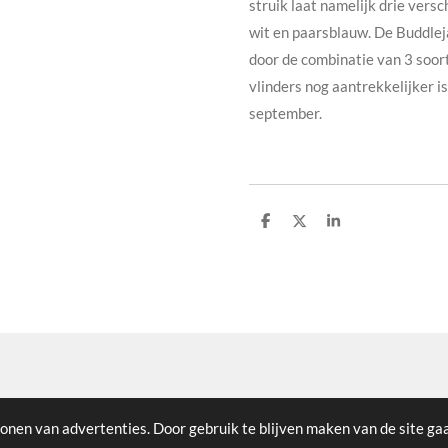
struik laat namelijk drie versc
wit en paarsblauw. De Buddleja
door de combinatie van 3 soort
vlinders nog aantrekkelijker is
september.
D
D
S
e
e
h
l
e
a
e
l
r
n
e
onen van advertenties. Door gebruik te blijven maken van de site ga