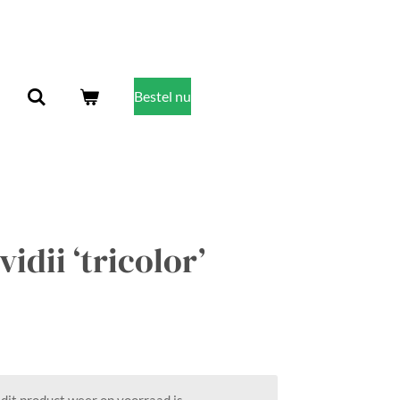
Bestel nu
idii ‘tricolor’