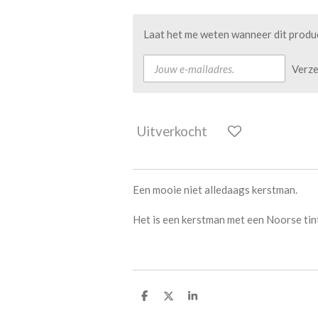
Laat het me weten wanneer dit produc
Verz
Uitverkocht
Een mooie niet alledaags kerstman.
Het is een kerstman met een Noorse tin
D
D
S
e
e
h