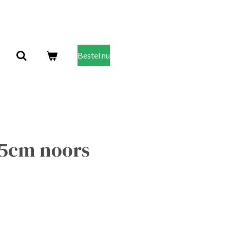
Bestel nu
5cm noors