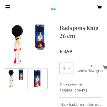
Ga
direct
naar
de
Badspons King
hoofdinhoud
26 cm
€ 3,99
In
winkelwagen
Artikelnummer:
5055964709471
Maak badderen leuker met