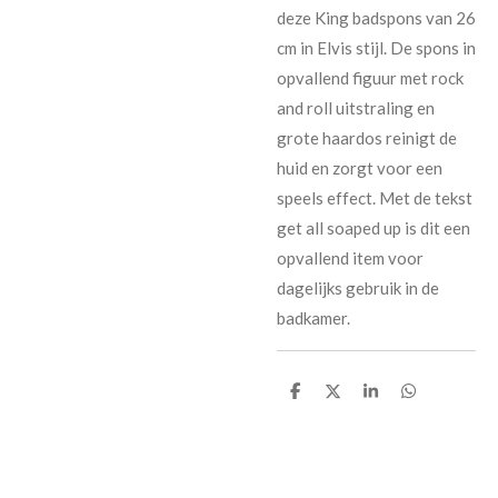
deze King badspons van 26
cm in Elvis stijl. De spons in
opvallend figuur met rock
and roll uitstraling en
grote haardos reinigt de
huid en zorgt voor een
speels effect. Met de tekst
get all soaped up is dit een
opvallend item voor
dagelijks gebruik in de
badkamer.
D
D
S
D
e
e
h
e
l
e
a
l
e
l
r
e
n
e
n