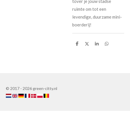
tover je jouw stadse
ruimte om tot een
levendige, duurzame mini-
boerderij!
D
D
S
D
e
e
h
e
l
e
a
l
e
l
r
e
n
e
n
© 2017 - 2026 green-citty.nl