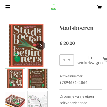
Ga
direct
naar
de
Stadsboeren
hoofdinhoud
€ 20,00
In
winkelwagen
Artikelnummer:
9789463141864
Droom je van je eigen
zelfvoorzienende