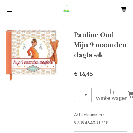
Ga
direct
naar
de
Pauline Oud
hoofdinhoud
Mijn 9 maanden
dagboek
€ 16,45
In
winkelwagen
Artikelnummer:
9789464081718