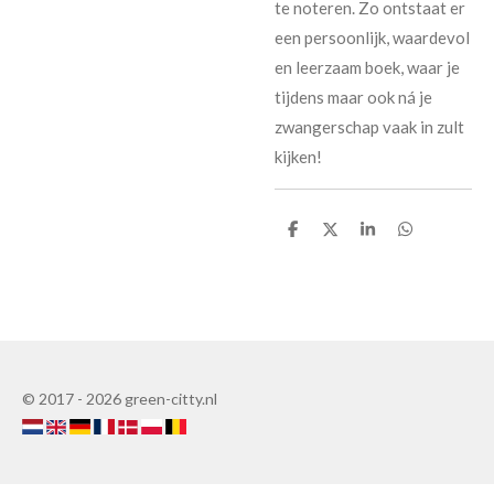
te noteren. Zo ontstaat er
een persoonlijk, waardevol
en leerzaam boek, waar je
tijdens maar ook ná je
zwangerschap vaak in zult
kijken!
D
D
S
D
e
e
h
e
l
e
a
l
e
l
r
e
n
e
n
© 2017 - 2026 green-citty.nl