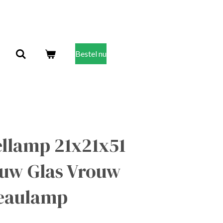
Bestel nu
ellamp 21x21x51
auw Glas Vrouw
reaulamp