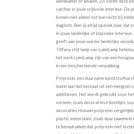
werkkamer of keuken. Zo vormt deze exc
catcher in jouw stijlvolle interieur. De
komen niet alleen tot hun recht bij elekt
daglicht. Ben jij altijd opzoek naar dat
in jouw landelijke of klassieke interieur
geeft aan jouw warme landelijke woonk
Tiffany stijl lamp van LumiLamp helemaa
het merk LumiLamp zijn van een hoogwa
in een beschermende verpakking.
Polyresin, een duurzame kunststofhars!
materiaal dat bestaat uit een mengsel 
additieven. Het wordt gebruikt voor he
vormen, zoals decoratieve beeldjes, scu
decoraties.Hoewel polyresin vergelijk
plastic materialen, zoals duurzaamheid 
te benadrukken dat polyresin niet techn