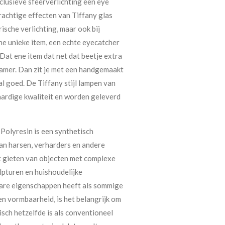
lusieve sfeerverlichting een eye
 prachtige effecten van Tiffany glas
rische verlichting, maar ook bij
 ene unieke item, een echte eyecatcher
. Dat ene item dat net dat beetje extra
amer. Dan zit je met een handgemaakt
l goed. De Tiffany stijl lampen van
ardige kwaliteit en worden geleverd
Polyresin is een synthetisch
van harsen, verharders en andere
t gieten van objecten met complexe
lpturen en huishoudelijke
bare eigenschappen heeft als sommige
en vormbaarheid, is het belangrijk om
isch hetzelfde is als conventioneel