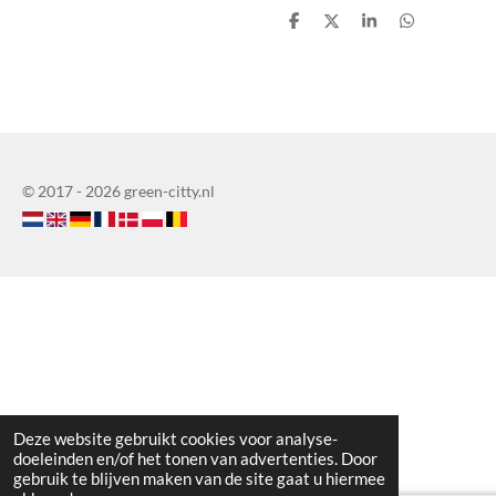
D
D
S
D
e
e
h
e
l
e
a
l
e
l
r
e
n
e
n
© 2017 - 2026 green-citty.nl
Deze website gebruikt cookies voor analyse-
doeleinden en/of het tonen van advertenties. Door
gebruik te blijven maken van de site gaat u hiermee