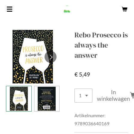
Ga
direct
naar
de
Rebo Prosecco is
hoofdinhoud
always the
answer
€ 5,49
In
winkelwagen
Artikelnummer:
9789036640169