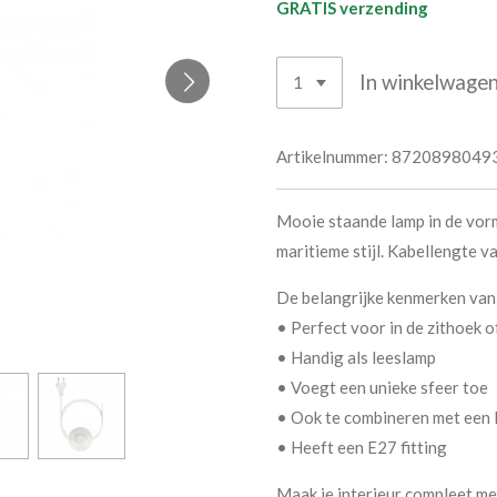
GRATIS verzending
In winkelwage
Artikelnummer:
8720898049
Mooie staande lamp in de vor
maritieme stijl. Kabellengte v
De belangrijke kenmerken van
• Perfect voor in de zithoek o
• Handig als leeslamp
• Voegt een unieke sfeer toe
• Ook te combineren met een
• Heeft een E27 fitting
Maak je interieur compleet met