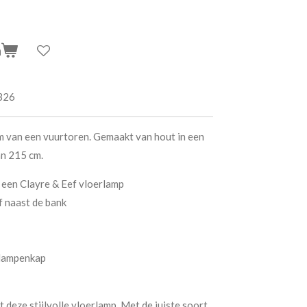
n
326
m van een vuurtoren. Gemaakt van hout in een
an 215 cm.
 een Clayre & Eef vloerlamp
f naast de bank
 lampenkap
 deze stijlvolle vloerlamp. Met de juiste soort