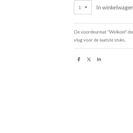
In winkelwage
De voordeurmat ''Welkom'' die 
vlug voor de laatste stuks.
D
D
S
e
e
h
l
e
a
e
l
r
n
e