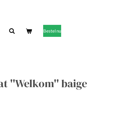
Bestel nu
 ''Welkom'' baige