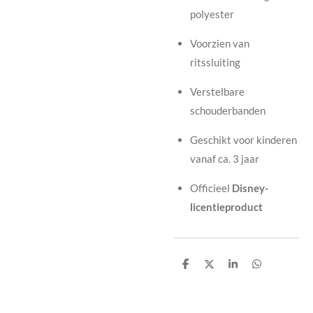
polyester
Voorzien van
ritssluiting
Verstelbare
schouderbanden
Geschikt voor kinderen
vanaf ca. 3 jaar
Officieel
Disney-
licentieproduct
D
D
S
D
e
e
h
e
l
e
a
l
e
l
r
e
n
e
n