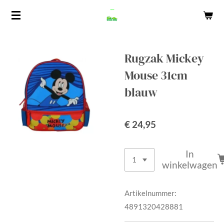
Ga
direct
naar
de
Rugzak Mickey
hoofdinhoud
Mouse 31cm
blauw
€ 24,95
In
winkelwagen
Artikelnummer:
4891320428881