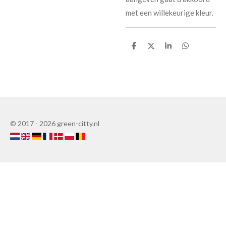
met een willekeurige kleur.
D
D
S
D
e
e
h
e
l
e
a
l
e
l
r
e
n
e
n
© 2017 - 2026 green-citty.nl