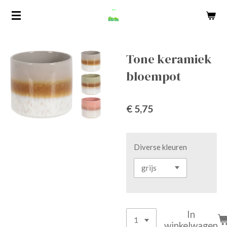
Ga
direct
naar
de
Tone keramiek
hoofdinhoud
bloempot
€ 5,75
Diverse kleuren
In
winkelwagen