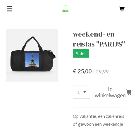
Ga
direct
naar
de
weekend- en
hoofdinhoud
reistas "PARIJS"
Sale!
€ 25,00
€ 29,99
In
winkelwagen
Op vakantie, een zakenreis
of gewoon een weekendje