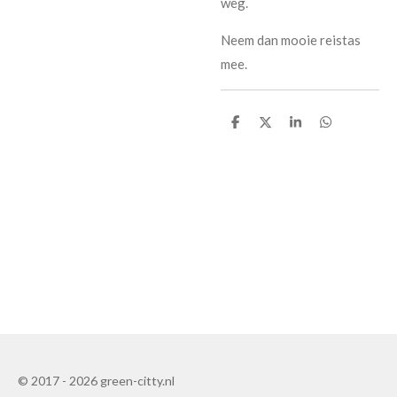
weg.
Neem dan mooie reistas
mee.
D
D
S
D
e
e
h
e
l
e
a
l
e
l
r
e
n
e
n
© 2017 - 2026 green-citty.nl