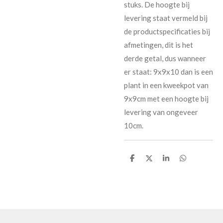
stuks. De hoogte bij
levering staat vermeld bij
de productspecificaties bij
afmetingen, dit is het
derde getal, dus wanneer
er staat: 9x9x10 dan is een
plant in een kweekpot van
9x9cm met een hoogte bij
levering van ongeveer
10cm.
D
D
S
D
e
e
h
e
l
e
a
l
e
l
r
e
n
e
n