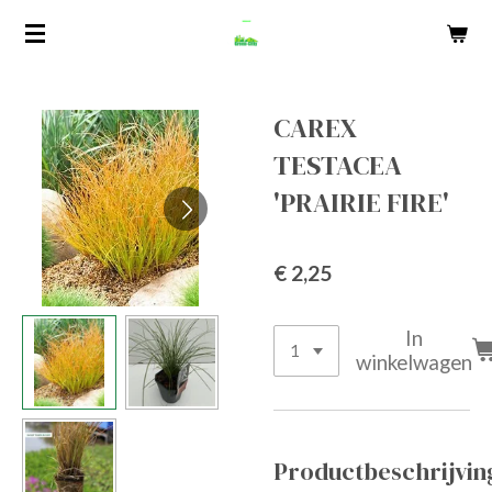
Ga
direct
naar
de
CAREX
hoofdinhoud
TESTACEA
'PRAIRIE FIRE'
€ 2,25
In
winkelwagen
Productbeschrijvin