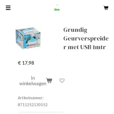
Ga
direct
naar
de
Grundig
hoofdinhoud
Geurverspreide
r met USB 1mtr
€ 17,98
In
winkelwagen
Artikelnummer:
8711252130552