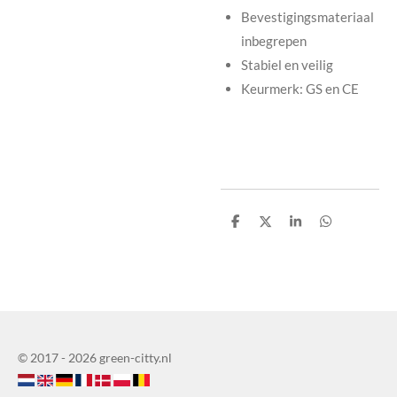
Bevestigingsmateriaal
inbegrepen
Stabiel en veilig
Keurmerk: GS en CE
D
D
S
D
e
e
h
e
l
e
a
l
e
l
r
e
n
e
n
© 2017 - 2026 green-citty.nl