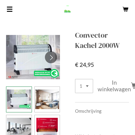
Ga
direct
naar
de
Convector
hoofdinhoud
Kachel 2000W
€ 24,95
In
winkelwagen
Omschrijving