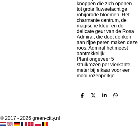
knoppen die zich openen
tot grote fluweelachtige
robijnrode bloemen. Het
charmante centrum, de
magische kleur en de
delicate geur van de Rosa
Admiral, die doet denken
aan rijpe peren maken deze
roos, Admiral het meest
aantrekkelijk.
Plant ongeveer 5
struikrozen per vierkante
meter bij elkaar voor een
mooi rozenperkje.
D
D
S
D
e
e
h
e
l
e
a
l
e
l
r
e
n
e
n
© 2017 - 2026 green-citty.nl