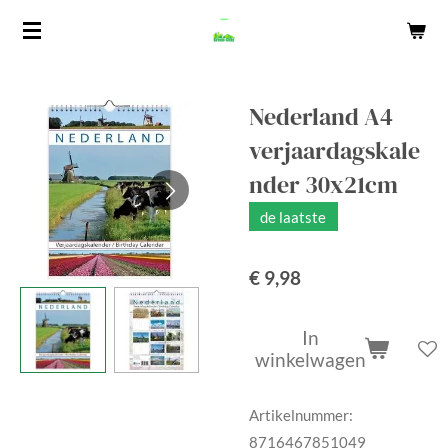
Ga
direct
naar
de
Nederland A4
hoofdinhoud
verjaardagskale
nder 30x21cm
de laatste
€ 9,98
In
winkelwagen
Artikelnummer:
8716467851049