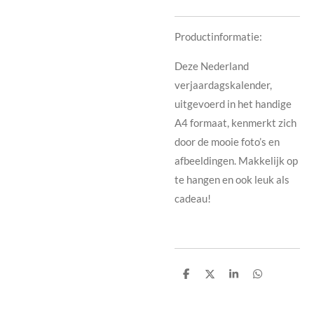
Productinformatie:
Deze Nederland
verjaardagskalender,
uitgevoerd in het handige
A4 formaat, kenmerkt zich
door de mooie foto’s en
afbeeldingen. Makkelijk op
te hangen en ook leuk als
cadeau!
D
D
S
D
e
e
h
e
l
e
a
l
e
l
r
e