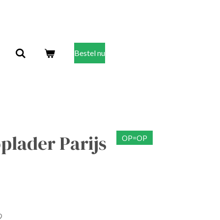
Bestel nu
plader Parijs
OP=OP