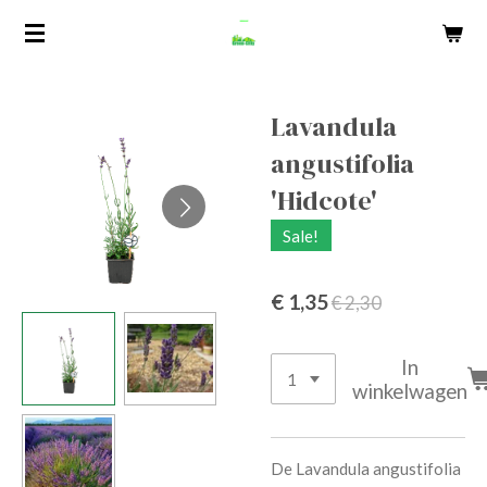
Ga
direct
naar
de
Lavandula
hoofdinhoud
angustifolia
'Hidcote'
Sale!
€ 1,35
€ 2,30
In
winkelwagen
De Lavandula angustifolia