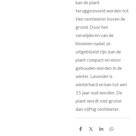
kan de plant
teruggesnoeid worden tot
tien centimeter boven de
grond. Door het
verwijderen van de
bloemen nadat ze
uitgebloeid zijn, kan de
plant compact en mooi
gehouden worden in de
winter. Lavendel is
winterhard en kan tot wel
15 jaar oud worden. De
plant wordt niet groter
dan vijftig centimeter.
D
D
S
D
e
e
h
e