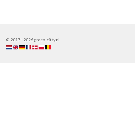
l
e
a
l
e
l
r
e
n
e
n
© 2017 - 2026 green-citty.nl