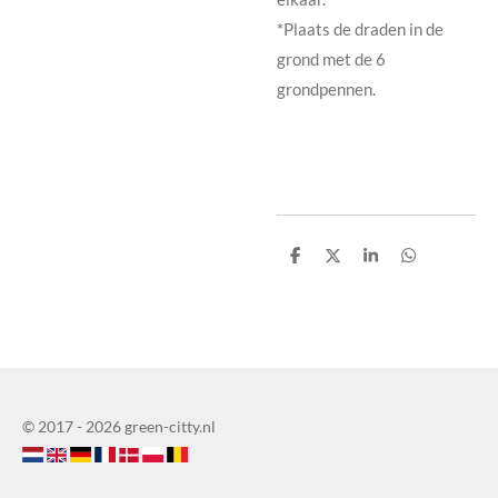
*Plaats de draden in de
grond met de 6
grondpennen.
D
D
S
D
e
e
h
e
l
e
a
l
e
l
r
e
n
e
n
© 2017 - 2026 green-citty.nl