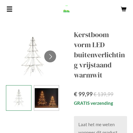
Ga
direct
naar
de
Kerstboom
hoofdinhoud
vorm LED
buitenverlichtin
g vrijstaand
warmwit
€ 99,99
€ 139,99
GRATIS verzending
Laat het me weten
wanneer dit product