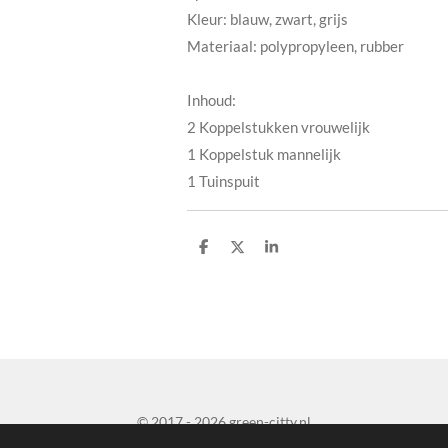
Kleur: blauw, zwart, grijs
Materiaal: polypropyleen, rubber
Inhoud:
2 Koppelstukken vrouwelijk
1 Koppelstuk mannelijk
1 Tuinspuit
D
D
S
e
e
h
l
e
a
e
l
r
n
e
© 2017 - 2026 green-citty.nl